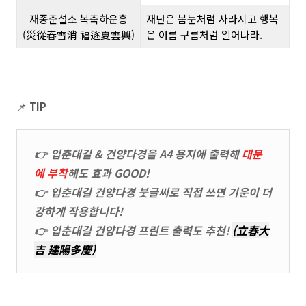
재종춘설소 복축하운흥
재난은 봄눈처럼 사라지고 행복
(災從春雪消 福逐夏雲興)
은 여름
구름처럼 일어나라.
📌
TIP
👉
입춘대길 & 건양다경을 A4 용지에 출력해
대문
에 부착
해도 효과 GOOD!
👉 입춘대길 건양다경
붓글씨로 직접 쓰면 기운이 더
강하게 작용합니다!
👉
입춘대길 건양다경 프린트 출력도 추천!
(立春大
吉 建陽多慶)