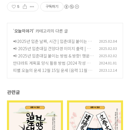
5
구독하기
'
오늘이야기
' 카테고리의 다른 글
📢2025년 입춘 날짜, 시간 | 입춘대길 붙이는 방
2025.02.04
법과 떼는 시기 총정리
📢 2025년 입춘대길 건양다경 이미지 출력 | 프
2025.02.03
(0)
린트 다운로드 & 붙이는 방법 총정리
📢 2025년 입춘대길 붙이는 방법 & 방향! 행운을
2025.02.02
(0)
부르는 풍수 인테리어 꿀팁
만다라트 계획표 양식 활용 방법 (2024 작성 예
2024.01.01
(0)
시)
띠별 오늘의 운세 12월 15일 운세 (음력 11월 2
2023.12.14
(1)
일)
(0)
관련글