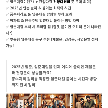
✅
입춘대길이란? ( + 건양다경
건양다경의 뜻
뜻과 의미)
✅
2025년 입춘 날짜 & 붙이는 최적의 시간
✅
풍수지리로 본 입춘대길 방향별 부착 효과
✅
아파트 & 단독주택 입춘대길 붙이는 방법 차이
✅
입춘대길 부착 시 주의할 점 (잘못 붙이면 오히려 운이 나빠진
다?)
✅
맞춤형 입춘대길 문구 추천 (재물운, 건강운, 사업운별 선택
가능!
2025년 입춘, 입춘대길을 언제 어디에 붙이면 재물운
과 건강운이 상승할까요?
풍수지리 원리를 적용한 입춘대길 붙이는 시간과 방향
까지 완벽 정리!