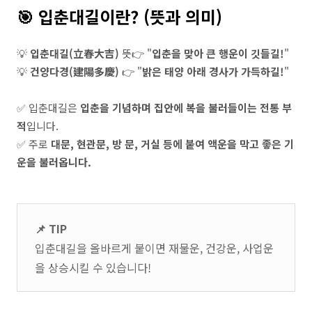
🎯 입춘대길이란? (뜻과 의미)
💡
입춘대길(立春大吉)
뜻👉 "
입춘을 맞아 큰 행운이 깃들길!
"
💡
건양다경(建陽多慶)
👉 "
밝은 태양 아래 경사가 가득하길!
"
✅ 입춘대길은
입춘을 기념하며 집안에 복을 불러들이는 전통 부
적
입니다.
✅ 주로
대문, 현관문, 방 문, 거실 등에 붙여 액운을 막고 좋은 기
운을 불러옵니다.
📌 TIP
입춘대길을 올바르게 붙이면 재물운, 건강운, 사업운
을 상승시킬 수 있습니다!