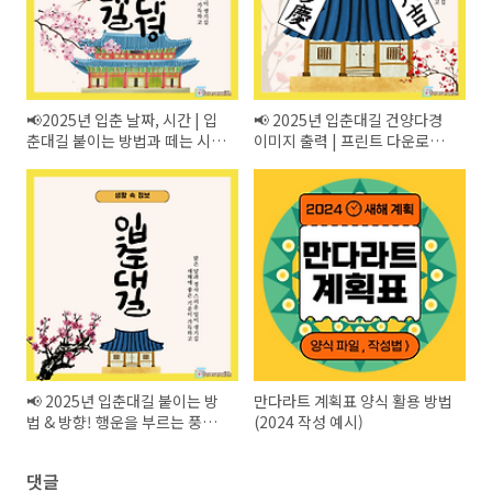
📢2025년 입춘 날짜, 시간 | 입
📢 2025년 입춘대길 건양다경
춘대길 붙이는 방법과 떼는 시기
이미지 출력 | 프린트 다운로드
총정리
& 붙이는 방법 총정리
📢 2025년 입춘대길 붙이는 방
만다라트 계획표 양식 활용 방법
법 & 방향! 행운을 부르는 풍수
(2024 작성 예시)
인테리어 꿀팁
댓글