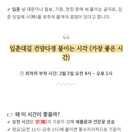
✔
입춘
날 대문이나 들보, 기둥, 천장 등에 써 붙이는 글귀로, 입
춘 당일에 시(時)를 맞추어 붙여야 효험이 있다고 합니다.
입춘대길 건양다경 붙이는 시각 (가장 좋은 시
간)
🕑
최적의 부착 시간:
2월 3일 오전 9시 ~ 오후 1시
👉
왜 이 시간이 좋을까?
✔
오전 시간
은
양(陽)
의 기운이 강해
재물운과 건강운 상승
✔ 정오(오전 11시~오후 1시)에 붙이면 풍수지리적으로 기운이