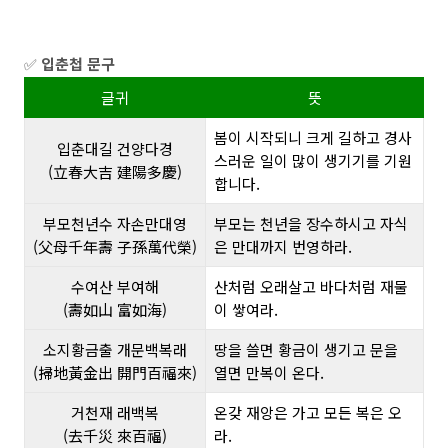
✅
입춘첩 문구
글귀
뜻
봄이 시작되니 크게 길하고 경사
입춘대길 건양다경
스러운 일이 많이 생기기를 기원
(立春大吉 建陽多慶)
합니다.
부모천년수 자손만대영
부모는 천년을 장수하시고 자식
(父母千年壽 子孫萬代榮)
은 만대까지 번영하라.
수여산 부여해
산처럼 오래살고 바다처럼 재물
(壽如山 富如海)
이 쌓여라.
소지황금출 개문백복래
땅을 쓸면 황금이 생기고 문을
(掃地黃金出 開門百福來)
열면 만복이 온다.
거천재 래백복
온갖 재앙은 가고 모든 복은 오
(去千災 來百福)
라.