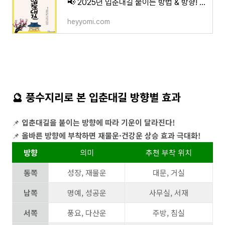
📢 2025년 입춘대길 붙이는 방법 & 방향! 행운을 부르는 풍수 인테리어 꿀팁
heyyomi.com
🔮 풍수지리로 본 입춘대길 방향별 효과
📌
입춘대길을 붙이는 방향에 따라 기운이 달라진다!
📌
올바른 방향에 부착하면 재물운·건강운 상승 효과 극대화!
방향
의미
추천 부착 위치
동쪽
성장, 재물운
대문, 거실
남쪽
명예, 성공운
사무실, 서재
서쪽
풍요, 다산운
주방, 침실