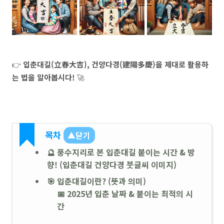
👉
입춘대길(立春大吉), 건양다경(建陽多慶)을 제대로 활용하
는 법을 알아봅시다!
🚀
목차
▲닫기
🔮 풍수지리로 본 입춘대길 붙이는 시간 & 방
향! (입춘대길 건양다경 붓글씨 이미지)
🎯 입춘대길이란? (뜻과 의미)
📅 2025년 입춘 날짜 & 붙이는 최적의 시
간