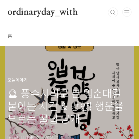
본문 바로가기
ordinaryday_with
홈
오늘이야기
🔮 풍수지리로 본 입춘대길
붙이는 시간 & 방향! 행운을
부르는 꿀팁 공개
by 오디너리데이즈
2025. 2. 3.