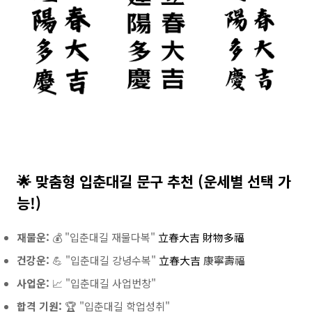
🌟 맞춤형 입춘대길 문구 추천 (운세별 선택 가
능!)
재물운:
💰 "입춘대길 재물다복"
立春大吉
財
物
多
福
건강운:
💪 "입춘대길 강녕수복"
立春大吉
康寧壽福
사업운:
📈 "입춘대길 사업번창"
합격 기원:
🏆 "입춘대길 학업성취"