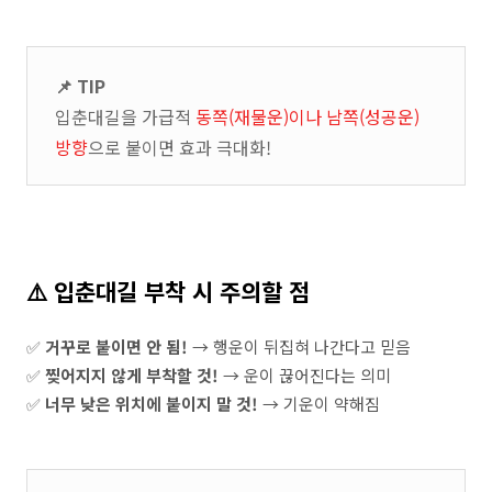
📌 TIP
입춘대길을 가급적
동쪽(재물운)이나 남쪽(성공운)
방향
으로 붙이면 효과 극대화!
⚠️ 입춘대길 부착 시 주의할 점
✅
거꾸로 붙이면 안 됨!
→ 행운이 뒤집혀 나간다고 믿음
✅
찢어지지 않게 부착할 것!
→ 운이 끊어진다는 의미
✅
너무 낮은 위치에 붙이지 말 것!
→ 기운이 약해짐