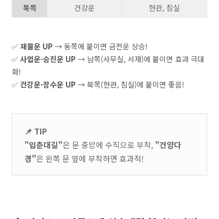
북쪽
건강운
현관, 침실
✅
재물운 UP
→ 동쪽에 붙이면 금전운 상승!
✅
사업운·승진운 UP
→ 남쪽(사무실, 서재)에 붙이면 효과 극대
화!
✅
건강운·장수운 UP
→ 북쪽(현관, 침실)에 붙이면 좋음!
📌 TIP
"입춘대길"
은 문 중앙에 수직으로 부착,
"건양다
경"
은 왼쪽 문 옆에 부착하면 효과적!