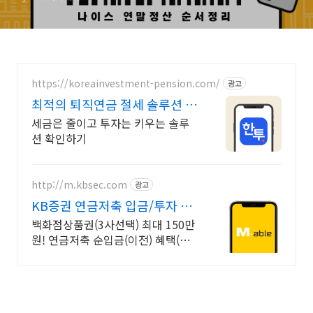
https://koreainvestment-pension.com/
광고
최적의 퇴직연금 절세 솔루션 최
대 148.5만원 절세
세금은 줄이고 투자는 키우는 솔루
션 확인하기
http://m.kbsec.com
광고
KB증권 연금저축 입금/투자 구
간별 쿠폰 혜택
백화점상품권(3사선택) 최대 150만
원! 연금저축 순입금(이전) 혜택(조
건충족시) 투자할수록 높아지는 당
첨확률! 상품권 추첨 이벤트 확인하
기