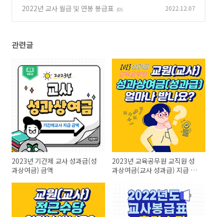
가산금
2022년 교사 월급 및 연봉 봉급표
2022.12.07
(0)
(0)
관련글
2023년 기간제 교사 성과급(성
2023년 교육공무원 교직원 성
과상여금) 금액
과상여금(교사 성과급) 지급 시
기 안내