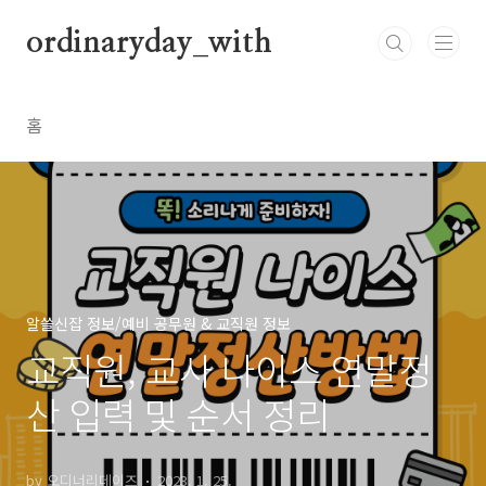
본문 바로가기
ordinaryday_with
홈
알쓸신잡 정보/예비 공무원 & 교직원 정보
교직원, 교사 나이스 연말정
산 입력 및 순서 정리
by 오디너리데이즈
2023. 1. 25.