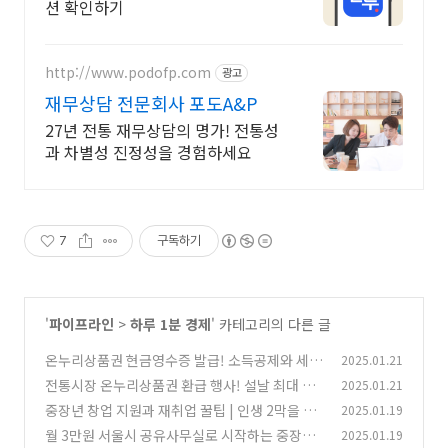
션 확인하기
http://www.podofp.com
광고
재무상담 전문회사 포도A&P
27년 전통 재무상담의 명가! 전통성
과 차별성 진정성을 경험하세요
7
구독하기
'
파이프라인
>
하루 1분 경제
' 카테고리의 다른 글
온누리상품권 현금영수증 발급! 소득공제와 세액
2025.01.21
공제 혜택 100% 받는 방법
전통시장 온누리상품권 환급 행사! 설날 최대 2만
2025.01.21
(1)
원 돌려받는 방법
중장년 창업 지원과 재취업 꿀팁 | 인생 2막을 위
2025.01.19
(0)
한 필수 가이드
월 3만원 서울시 공유사무실로 시작하는 중장년
2025.01.19
(1)