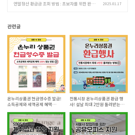
창업 성공 비결
연말정산 환급금 조회 방법 : 초보자를 위한 완벽
2025.01.17
(1)
가이드
(0)
관련글
온누리상품권 현금영수증 발급!
전통시장 온누리상품권 환급 행
소득공제와 세액공제 혜택
사! 설날 최대 2만원 돌려받는
100% 받는 방법
방법