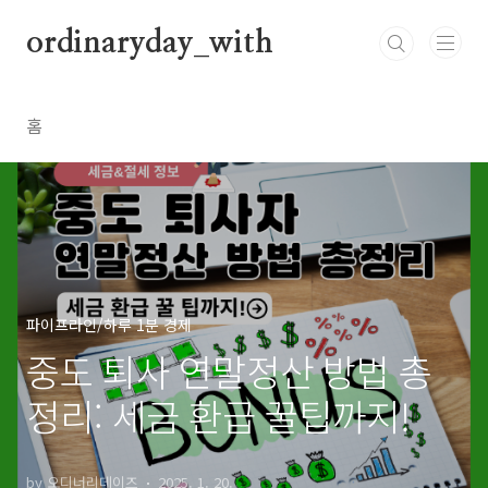
본문 바로가기
ordinaryday_with
홈
파이프라인/하루 1분 경제
중도 퇴사 연말정산 방법 총
정리: 세금 환급 꿀팁까지!
by 오디너리데이즈
2025. 1. 20.