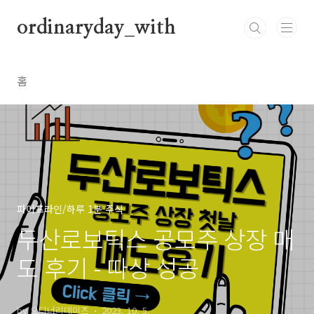
본문 바로가기
ordinaryday_with
홈
파이프라인/하루 1분 주식
두산로보틱스 공모주 상장 매
도 후기 - 따상 성공
by 오디너리데이즈
2023. 10. 5.